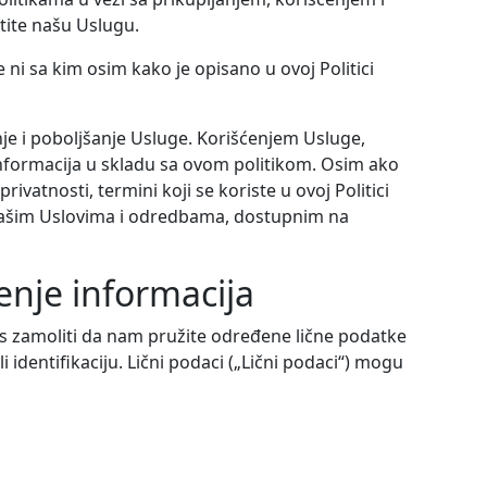
tite našu Uslugu.
e ni sa kim osim kako je opisano u ovoj Politici
je i poboljšanje Usluge. Korišćenjem Usluge,
e informacija u skladu sa ovom politikom. Osim ako
privatnosti, termini koji se koriste u ovoj Politici
 našim Uslovima i odredbama, dostupnim na
́enje informacija
s zamoliti da nam pružite određene lične podatke
li identifikaciju. Lični podaci („Lični podaci“) mogu