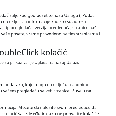
edač šalje kad god posetite našu Uslugu („Podaci
gu da uključuju informacije kao što su adresa
a, tip pregledača, verzija pregledača, stranice naše
m vaše posete, vreme provedeno na tim stranicama i
ubleClick kolačić
će za prikazivanje oglasa na našoj Usluzi.
nom podataka, koje mogu da uključuju anonimni
šalju vašem pregledaču sa veb stranice i čuvaju na
informacija. Možete da naložite svom pregledaču da
se kolačić šalje. Međutim, ako ne prihvatite kolačiće,