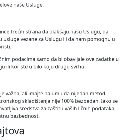
delove naše Usluge.
ce trećih strana da olakšaju našu Uslugu, da
ju usluge vezane za Uslugu ili da nam pomognu u
risti.
ličnim podacima samo da bi obavljale ove zadatke u
u ili koriste u bilo koju drugu svrhu.
je važna, ali imajte na umu da nijedan metod
tronskog skladištenja nije 100% bezbedan. Iako se
atljiva sredstva za zaštitu vaših ličnih podataka,
utnu bezbednost.
ajtova