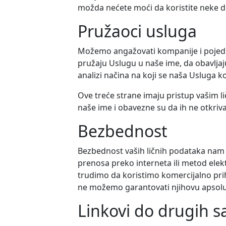
možda nećete moći da koristite neke 
Pružaoci usluga
Možemo angažovati kompanije i pojedin
pružaju Uslugu u naše ime, da obavlja
analizi načina na koji se naša Usluga ko
Ove treće strane imaju pristup vašim 
naše ime i obavezne su da ih ne otkrivaj
Bezbednost
Bezbednost vaših ličnih podataka nam 
prenosa preko interneta ili metod elek
trudimo da koristimo komercijalno prihv
ne možemo garantovati njihovu apsol
Linkovi do drugih s