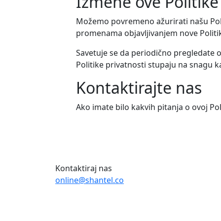
Izmene ove Politike
Možemo povremeno ažurirati našu Polit
promenama objavljivanjem nove Politike
Savetuje se da periodično pregledate o
Politike privatnosti stupaju na snagu k
Kontaktirajte nas
Ako imate bilo kakvih pitanja o ovoj Poli
Kontaktiraj nas
online@shantel.co