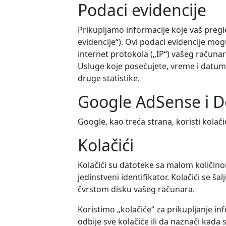
Podaci evidencije
Prikupljamo informacije koje vaš pregl
evidencije“). Ovi podaci evidencije mo
internet protokola („IP“) vašeg računar
Usluge koje posećujete, vreme i datu
druge statistike.
Google AdSense i Do
Google, kao treća strana, koristi kolači
Kolačići
Kolačići su datoteke sa malom količi
jedinstveni identifikator. Kolačići se 
čvrstom disku vašeg računara.
Koristimo „kolačiće“ za prikupljanje 
odbije sve kolačiće ili da naznači kada 