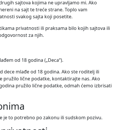
drugih sajtova kojima ne upravljamo mi. Ako
smereni na sajt te treće strane. Toplo vam
tnosti svakog sajta koji posetite.
ama privatnosti ili praksama bilo kojih sajtova ili
 odgovornost za njih.
ađem od 18 godina („Deca“).
 dece mlađe od 18 godina. Ako ste roditelj ili
te pružilo lične podatke, kontaktirajte nas. Ako
odina pružilo lične podatke, odmah ćemo izbrisati
konima
e je to potrebno po zakonu ili sudskom pozivu.