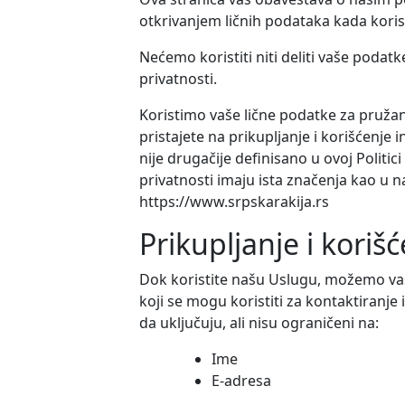
otkrivanjem ličnih podataka kada koris
Nećemo koristiti niti deliti vaše podatk
privatnosti.
Koristimo vaše lične podatke za pružan
pristajete na prikupljanje i korišćenj
nije drugačije definisano u ovoj Politici 
privatnosti imaju ista značenja kao u
https://www.srpskarakija.rs
Prikupljanje i korišc
Dok koristite našu Uslugu, možemo va
koji se mogu koristiti za kontaktiranje i
da uključuju, ali nisu ograničeni na:
Ime
E-adresa