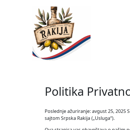
Skip
to
content
Politika Privatno
Poslednje ažuriranje: avgust 25, 2025 Sr
sajtom Srpska Rakija („Usluga“).
Ova stranica vas obaveštava o našim pol