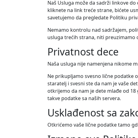
Naš Usluga može da sadrži linkove do 
kliknete na link treće strane, bićete u
savetujemo da pregledate Politiku priva
Nemamo kontrolu nad sadržajem, politik
usluga trećih strana, niti preuzimamo
Privatnost dece
Naša usluga nije namenjena nikome ml
Ne prikupljamo svesno lične podatke od
staratelj i svesni ste da nam je vaše de
otkrijemo da nam je dete mlađe od 18 g
takve podatke sa naših servera.
Usklađenost sa za
Otkrićemo vaše lične podatke tamo gd