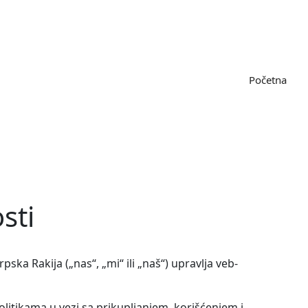
Početna
sti
pska Rakija („nas“, „mi“ ili „naš“) upravlja veb-
itikama u vezi sa prikupljanjem, korišćenjem i