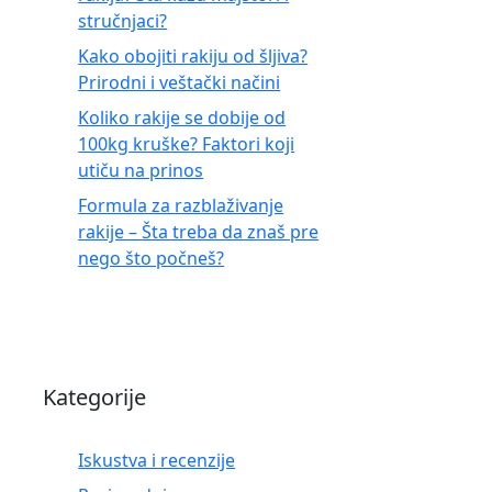
stručnjaci?
Kako obojiti rakiju od šljiva?
Prirodni i veštački načini
Koliko rakije se dobije od
100kg kruške? Faktori koji
utiču na prinos
Formula za razblaživanje
rakije – Šta treba da znaš pre
nego što počneš?
Kategorije
Iskustva i recenzije